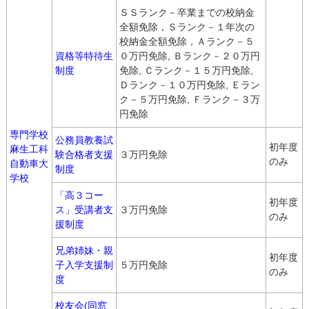
ＳＳランク－卒業までの校納金
全額免除，Ｓランク－１年次の
校納金全額免除，Ａランク－５
資格等特待生
０万円免除, Ｂランク－２０万円
制度
免除, Ｃランク－１５万円免除,
Ｄランク－１０万円免除, Ｅラン
ク－５万円免除, Ｆランク－３万
円免除
専門学校
公務員教養試
初年度
麻生工科
験合格者支援
３万円免除
のみ
自動車大
制度
学校
「高３コー
初年度
ス」受講者支
３万円免除
のみ
援制度
兄弟姉妹・親
初年度
子入学支援制
５万円免除
のみ
度
校友会(同窓