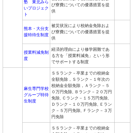
塾 東北みら
び寮費についての優遇措置を提
いプロジェク
供
ト
被災状況により校納金免除およ
熊本・大分支
び寮費についての優遇措置を提
援特待生制度
供
経済的理由により修学困難であ
授業料減免制
る方を「授業料減免」という形
度
でサポートする制度
ＳＳランク－卒業までの校納金
全額免除，Ｓランク－１年次の
校納金全額免除，Ａランク－５
麻生専門学校
０万円免除, Ｂランク－２０万円
グループ特待
免除, Ｃランク－１５万円免除,
生制度
Ｄランク－１０万円免除, Ｅラン
ク－５万円免除, Ｆランク－３万
円免除
ＳＳランク－卒業までの校納金