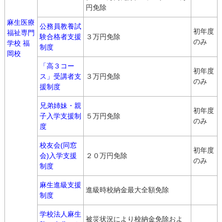
円免除
麻生医療
公務員教養試
初年度
福祉専門
験合格者支援
３万円免除
のみ
学校 福
制度
岡校
「高３コー
初年度
ス」受講者支
３万円免除
のみ
援制度
兄弟姉妹・親
初年度
子入学支援制
５万円免除
のみ
度
校友会(同窓
初年度
会)入学支援
２０万円免除
のみ
制度
麻生進級支援
進級時校納金最大全額免除
制度
学校法人麻生
被災状況により校納金免除およ