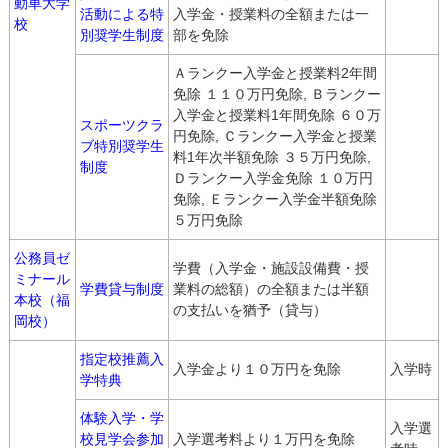
動車大学
活動による特
入学金・授業料の全額または一
校
別奨学生制度
部を免除
Ａランクー入学金と授業料2年間
免除 １１０万円免除, Ｂランクー
入学金と授業料1年間免除 ６０万
スポーツクラ
円免除, Ｃランクー入学金と授業
ブ特別奨学生
料1年次半額免除 ３５万円免除,
制度
Ｄランクー入学金免除 １０万円
免除, Ｅランクー入学金半額免除
５万円免除
公務員ゼ
学費（入学金・施設設備費・授
ミナール
学費貸与制度
業料の総額）の全額または半額
本校（福
の支払いを猶予（貸与）
岡校）
指定校推薦入
入学金より１０万円を免除
入学時
学特典
体験入学・学
入学選
校見学会参加
入学選考料より１万円を免除