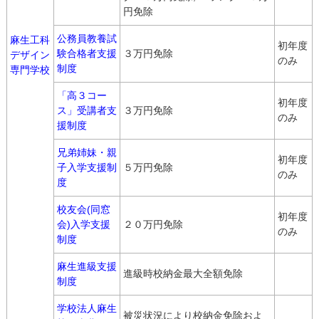
円免除
公務員教養試
麻生工科
初年度
験合格者支援
３万円免除
デザイン
のみ
制度
専門学校
「高３コー
初年度
ス」受講者支
３万円免除
のみ
援制度
兄弟姉妹・親
初年度
子入学支援制
５万円免除
のみ
度
校友会(同窓
初年度
会)入学支援
２０万円免除
のみ
制度
麻生進級支援
進級時校納金最大全額免除
制度
学校法人麻生
被災状況により校納金免除およ