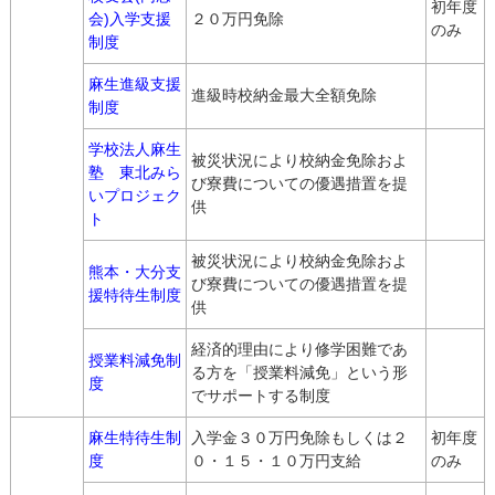
初年度
会)入学支援
２０万円免除
のみ
制度
麻生進級支援
進級時校納金最大全額免除
制度
学校法人麻生
被災状況により校納金免除およ
塾 東北みら
び寮費についての優遇措置を提
いプロジェク
供
ト
被災状況により校納金免除およ
熊本・大分支
び寮費についての優遇措置を提
援特待生制度
供
経済的理由により修学困難であ
授業料減免制
る方を「授業料減免」という形
度
でサポートする制度
麻生特待生制
入学金３０万円免除もしくは２
初年度
度
０・１５・１０万円支給
のみ