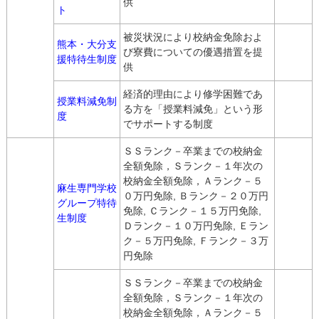
供
ト
被災状況により校納金免除およ
熊本・大分支
び寮費についての優遇措置を提
援特待生制度
供
経済的理由により修学困難であ
授業料減免制
る方を「授業料減免」という形
度
でサポートする制度
ＳＳランク－卒業までの校納金
全額免除，Ｓランク－１年次の
校納金全額免除，Ａランク－５
麻生専門学校
０万円免除, Ｂランク－２０万円
グループ特待
免除, Ｃランク－１５万円免除,
生制度
Ｄランク－１０万円免除, Ｅラン
ク－５万円免除, Ｆランク－３万
円免除
ＳＳランク－卒業までの校納金
全額免除，Ｓランク－１年次の
校納金全額免除，Ａランク－５