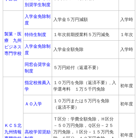
別奨学生制度
入学金免除制
入学金５万円減額
入学時
度
製菓・医
特待生制度
１年次前期授業料５万円減免
１年次
療 九州
入学金免除制
ビジネス
入学金全額免除
入学時
度
専門学校
同窓会奨学金
５万円給付（返還不要）
制度
指定校推薦入
１０万円を免除（返済不要）, 入
初年度
学
学選考料 １万５千円免除
１０万円または５万円を免除
ＡＯ入学
初年度
（返済不要）
Ｔ区分：学費全額免除，Ｈ区分
ＫＣＳ北
－５０万円免除，Ｑ区分－２５
九州情報
高校学習奨励
万円免除，Ｉ区分－１５万円免
初年度