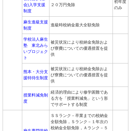
初年度
会)入学支援
２０万円免除
のみ
制度
麻生進級支援
進級時校納金最大全額免除
制度
学校法人麻生
被災状況により校納金免除およ
塾 東北みら
び寮費についての優遇措置を提
いプロジェク
供
ト
被災状況により校納金免除およ
熊本・大分支
び寮費についての優遇措置を提
援特待生制度
供
経済的理由により修学困難であ
授業料減免制
る方を「授業料減免」という形
度
でサポートする制度
ＳＳランク－卒業までの校納金
全額免除，Ｓランク－１年次の
校納金全額免除，Ａランク－５
麻生専門学校