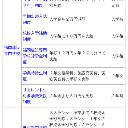
学生）制度
額免除
定時
早期出願入試
入学金を２万円減額
入学時
制度
親族入学補助
入学後に１０万円を支給
入学後
制度
福岡建設
福岡建設専門
年額１２万円を年２回に分けて
専門学校
学校奨学金制
入学後
支給
度
学業特待生制
２年次授業料、施設充実費、実
２年次
度
験実習費の半額を免除
リカレント生
対象学費支援
入学金より５万円を免除
入学時
制度
ＳＳランク－卒業までの校納金
全額免除，Ｓランク－１年次の
校納金全額免除，Ａランク－５
麻生専門学校