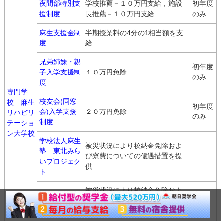
夜間部特別支
学校推薦－１０万円支給，施設
初年度
援制度
長推薦－１０万円支給
のみ
麻生支援金制
半期授業料の4分の1相当額を支
度
給
兄弟姉妹・親
初年度
子入学支援制
１０万円免除
のみ
度
専門学
校友会(同窓
校 麻生
初年度
会)入学支援
２０万円免除
リハビリ
のみ
制度
テーショ
ン大学校
学校法人麻生
被災状況により校納金免除およ
塾 東北みら
び寮費についての優遇措置を提
いプロジェク
供
ト
被災状況により校納金免除およ
熊本・大分支
び寮費についての優遇措置を提
援特待生制度
供