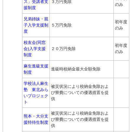
ス」受講者支
３万円免除
のみ
援制度
兄弟姉妹・親
初年度
子入学支援制
５万円免除
のみ
度
校友会(同窓
初年度
会)入学支援
２０万円免除
のみ
制度
麻生進級支援
進級時校納金最大全額免除
制度
学校法人麻生
被災状況により校納金免除およ
塾 東北みら
び寮費についての優遇措置を提
いプロジェク
供
ト
被災状況により校納金免除およ
熊本・大分支
び寮費についての優遇措置を提
援特待生制度
供