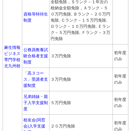
全額免除，Ｓランク－１年次の
校納金全額免除，Ａランク－５
資格等特待生
０万円免除, Ｂランク－２０万円
制度
免除, Ｃランク－１５万円免除,
Ｄランク－１０万円免除, Ｅラン
ク－５万円免除, Ｆランク－３万
円免除
麻生情報
公務員教養試
初年度
ビジネス
験合格者支援
３万円免除
のみ
専門学校
制度
北九州校
「高３コー
初年度
ス」受講者支
３万円免除
のみ
援制度
兄弟姉妹・親
初年度
子入学支援制
５万円免除
のみ
度
校友会(同窓
初年度
会)入学支援
２０万円免除
のみ