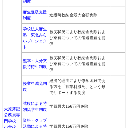
制度
麻生進級支援
進級時校納金最大全額免除
制度
学校法人麻生
被災状況により校納金免除およ
塾 東北みら
び寮費についての優遇措置を提
いプロジェク
供
ト
被災状況により校納金免除およ
熊本・大分支
び寮費についての優遇措置を提
援特待生制度
供
経済的理由により修学困難であ
授業料減免制
る方を「授業料減免」という形
度
でサポートする制度
試験による特
学費最大156万円免除
大原簿記
別奨学生制度
公務員専
資格・クラブ
門学校
活動による特
学費最大156万円免除
小倉校