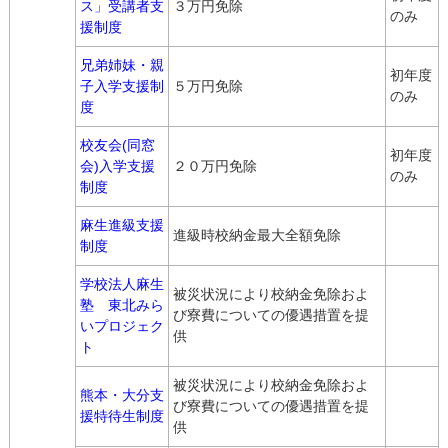
ス」受講者支
３万円免除
のみ
援制度
兄弟姉妹・親
初年度
子入学支援制
５万円免除
のみ
度
校友会(同窓
初年度
会)入学支援
２０万円免除
のみ
制度
麻生進級支援
進級時校納金最大全額免除
制度
学校法人麻生
被災状況により校納金免除およ
塾 東北みら
び寮費についての優遇措置を提
いプロジェク
供
ト
被災状況により校納金免除およ
熊本・大分支
び寮費についての優遇措置を提
援特待生制度
供