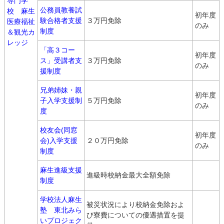
専門学
公務員教養試
校 麻生
初年度
験合格者支援
３万円免除
医療福祉
のみ
制度
＆観光カ
レッジ
「高３コー
初年度
ス」受講者支
３万円免除
のみ
援制度
兄弟姉妹・親
初年度
子入学支援制
５万円免除
のみ
度
校友会(同窓
初年度
会)入学支援
２０万円免除
のみ
制度
麻生進級支援
進級時校納金最大全額免除
制度
学校法人麻生
被災状況により校納金免除およ
塾 東北みら
び寮費についての優遇措置を提
いプロジェク