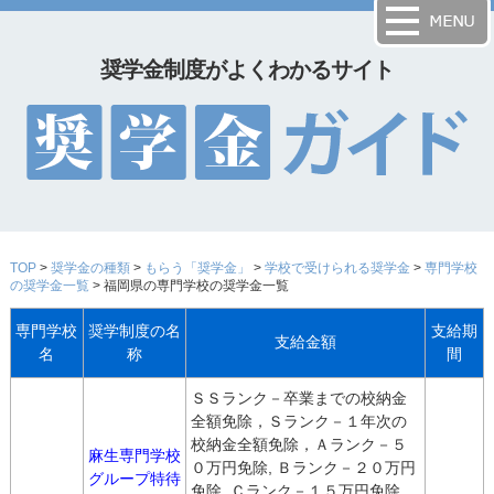
奨学金制度がよくわかるサイト
TOP
>
奨学金の種類
>
もらう「奨学金」
>
学校で受けられる奨学金
>
専門学校
の奨学金一覧
> 福岡県の専門学校の奨学金一覧
専門学校
奨学制度の名
支給期
支給金額
名
称
間
ＳＳランク－卒業までの校納金
全額免除，Ｓランク－１年次の
校納金全額免除，Ａランク－５
麻生専門学校
０万円免除, Ｂランク－２０万円
グループ特待
免除, Ｃランク－１５万円免除,