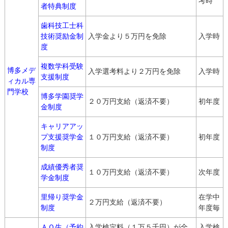
考時
者特典制度
歯科技工士科
技術奨励金制
入学金より５万円を免除
入学時
度
複数学科受験
博多メデ
入学選考料より２万円を免除
入学時
支援制度
ィカル専
門学校
博多学園奨学
２０万円支給（返済不要）
初年度
金制度
キャリアアッ
プ支援奨学金
１０万円支給（返済不要）
初年度
制度
成績優秀者奨
１０万円支給（返済不要）
次年度
学金制度
里帰り奨学金
在学中
２万円支給（返済不要）
制度
年度毎
ＡＯ生（予約
入学検定料（１万５千円）が全
入学検