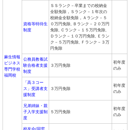
ＳＳランク－卒業までの校納金
全額免除，Ｓランク－１年次の
校納金全額免除，Ａランク－５
資格等特待生
０万円免除, Ｂランク－２０万円
制度
免除, Ｃランク－１５万円免除,
Ｄランク－１０万円免除, Ｅラン
ク－５万円免除, Ｆランク－３万
円免除
麻生情報
公務員教養試
初年度
ビジネス
験合格者支援
３万円免除
のみ
専門学校
制度
福岡校
「高３コー
初年度
ス」受講者支
３万円免除
のみ
援制度
兄弟姉妹・親
初年度
子入学支援制
５万円免除
のみ
度
校友会(同窓