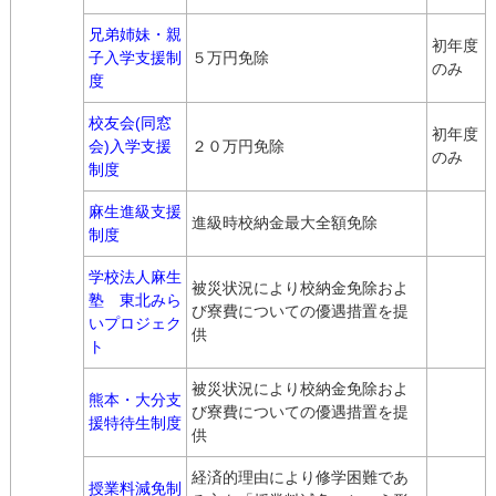
兄弟姉妹・親
初年度
子入学支援制
５万円免除
のみ
度
校友会(同窓
初年度
会)入学支援
２０万円免除
のみ
制度
麻生進級支援
進級時校納金最大全額免除
制度
学校法人麻生
被災状況により校納金免除およ
塾 東北みら
び寮費についての優遇措置を提
いプロジェク
供
ト
被災状況により校納金免除およ
熊本・大分支
び寮費についての優遇措置を提
援特待生制度
供
経済的理由により修学困難であ
授業料減免制