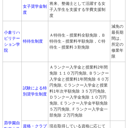
将来、整備士として活躍する女
女子奨学金制
子入学生を支援する学費支援制
度
度
減免の
小倉リハ
最長期
Ａ特待生－授業料全額免除，Ｂ
ビリテー
間は、
特待生制度
特待生－授業料半額免除，Ｃ特
ション学
所定の
待生－授業料３割免除
院
修業年
限
Ａランクー入学金と授業料2年間
免除 １１０万円免除, Ｂランクー
入学金と授業料1年間免除 ６０万
円免除, Ｃランクー入学金と授業
試験による特
料1年次半額免除 ３５万円免除,
別奨学生制度
Ｄランクー入学金免除 １０万円
免除, Ｅランクー入学金半額免除
５万円免除, Ｆランクー入学金一
部免除 ２万円免除
昴学園自
資格・クラブ
現在取得している資格に応じて