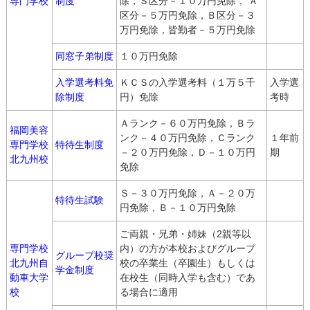
専門学校
制度
除，Ｓ区分－１０万円免除， Ａ
区分－５万円免除，Ｂ区分－３
万円免除，皆勤者－５万円免除
同窓子弟制度
１０万円免除
入学選考料免
ＫＣＳの入学選考料（１万５千
入学選
除制度
円）免除
考時
Ａランク－６０万円免除，Ｂラ
福岡美容
ンク－４０万円免除，Ｃランク
１年前
専門学校
特待生制度
－２０万円免除，Ｄ－１０万円
期
北九州校
免除
Ｓ－３０万円免除，Ａ－２０万
特待生試験
円免除，Ｂ－１０万円免除
ご両親・兄弟・姉妹（2親等以
専門学校
内）の方が本校およびグループ
グループ校奨
北九州自
校の卒業生（卒園生）もしくは
学金制度
動車大学
在校生（同時入学も含む）であ
校
る場合に適用