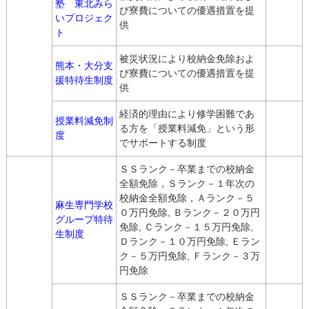
塾 東北みら
び寮費についての優遇措置を提
いプロジェク
供
ト
被災状況により校納金免除およ
熊本・大分支
び寮費についての優遇措置を提
援特待生制度
供
経済的理由により修学困難であ
授業料減免制
る方を「授業料減免」という形
度
でサポートする制度
ＳＳランク－卒業までの校納金
全額免除，Ｓランク－１年次の
校納金全額免除，Ａランク－５
麻生専門学校
０万円免除, Ｂランク－２０万円
グループ特待
免除, Ｃランク－１５万円免除,
生制度
Ｄランク－１０万円免除, Ｅラン
ク－５万円免除, Ｆランク－３万
円免除
ＳＳランク－卒業までの校納金