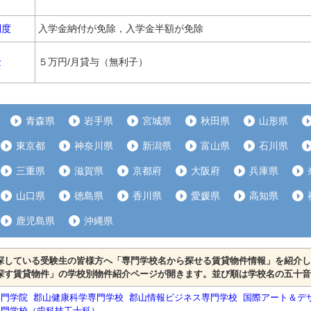
制度
入学金納付が免除，入学金半額が免除
金
５万円/月貸与（無利子）
青森県
岩手県
宮城県
秋田県
山形県
東京都
神奈川県
新潟県
富山県
石川県
三重県
滋賀県
京都府
大阪府
兵庫県
山口県
徳島県
香川県
愛媛県
高知県
鹿児島県
沖縄県
探している受験生の皆様方へ「専門学校名から探せる賃貸物件情報」を紹介し
探す賃貸物件」の学校別物件紹介ページが開きます。並び順は学校名の五十音
専門学院
郡山健康科学専門学校
郡山情報ビジネス専門学校
国際アート＆デ
専門学校（歯科技工士科）