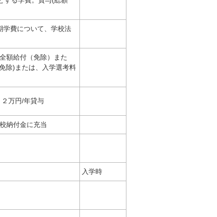
とする学費。貸与(総額
期学費について、学校法
全額給付（免除）また
免除)または、入学選考料
２万円/年貸与
校納付金に充当
入学時