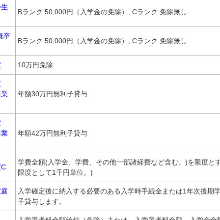
待生
Bランク 50,000円（入学金の免除）, Cランク 免除無し
既卒
Bランク 50,000円（入学金の免除）, Cランク 免除無し
度
10万円免除
度
卒業
年額30万円無利子貸与
度
卒業
年額42万円無利子貸与
学費全額(入学金、学費、その他一部諸経費など含む。)を限度とす
C
限度として1千円単位。)
家庭
入学確定後に納入する必要のある入学時手続金または1年次後期
子貸与します。