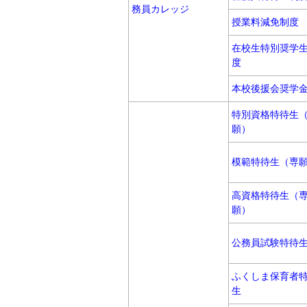
務員カレッジ
授業料減免制度
在校生特別奨学
度
本校後援会奨学
特別資格特待生
願）
模範特待生（専
高資格特待生（
願）
公務員試験特待
ふくしま保育者
生