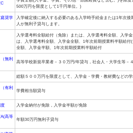
学費全額(入学金、学費、その他一部諸経費など含む。)を限度
C
500万円を限度として1千円単位。)
家庭奨学
入学確定後に納入する必要のある入学時手続金または1年次後
人が無利子貸与します。
入学選考料全額給付（免除）または、入学選考料全額、入学金
は、入学選考料全額、入学金全額、1年次前期授業料半額給付(
全額、入学金半額、1年次前期授業料半額給付
Ａ（無利
高等学校新規卒業者－３０万円/年貸与，社会人・大学生等－４
Ｂ
総額５００万円を限度として、入学金・学費・教材費などの学
Ｃ（有利
学費相当額貸与
制度
入学金納付が免除，入学金半額が免除
A(高等
年額30万円無利子貸与