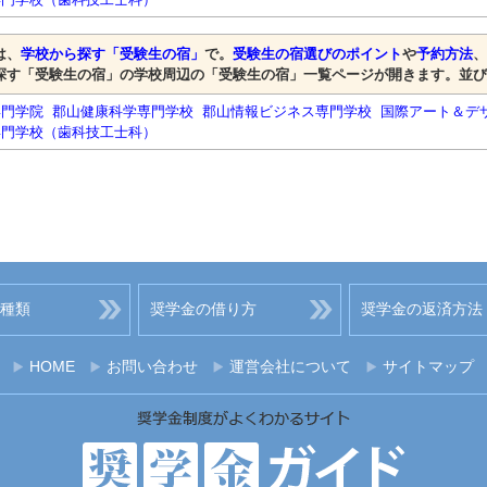
は、
学校から探す「受験生の宿」
で。
受験生の宿選びのポイント
や
予約方法
、
探す「受験生の宿」の学校周辺の「受験生の宿」一覧ページが開きます。並び
専門学院
郡山健康科学専門学校
郡山情報ビジネス専門学校
国際アート＆デ
専門学校（歯科技工士科）
種類
奨学金の借り方
奨学金の返済方法
HOME
お問い合わせ
運営会社について
サイトマップ