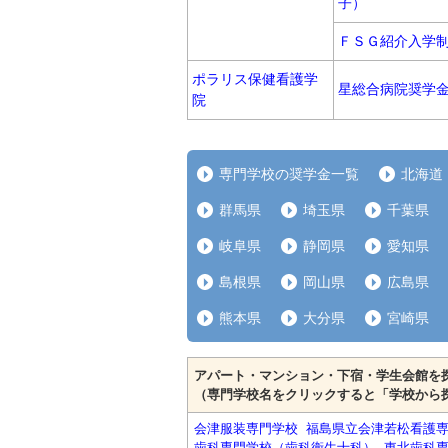
子）
ＦＳＧ紹介入学
ポラリス保健看護学
星総合病院奨学
院
専門学校の奨学金一覧
北海道
群馬県
埼玉県
千葉県
岐阜県
静岡県
愛知県
島根県
岡山県
広島県
熊本県
大分県
宮崎県
アパート・マンション・下宿・学生会館を
（専門学校名をクリックすると「学校から
会津服装専門学校
福島県立会津若松看護
歯科専門学校（歯科衛生士科）
東北歯科