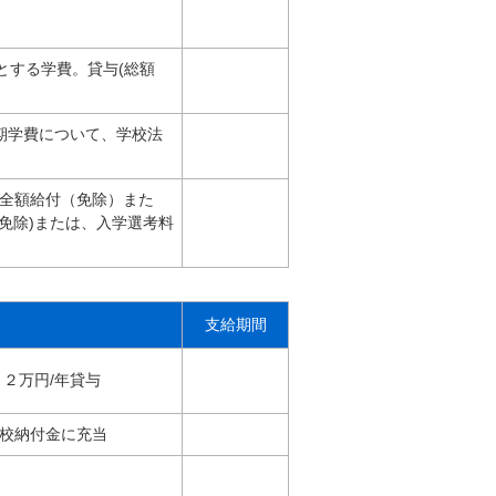
とする学費。貸与(総額
期学費について、学校法
全額給付（免除）また
免除)または、入学選考料
支給期間
２万円/年貸与
校納付金に充当