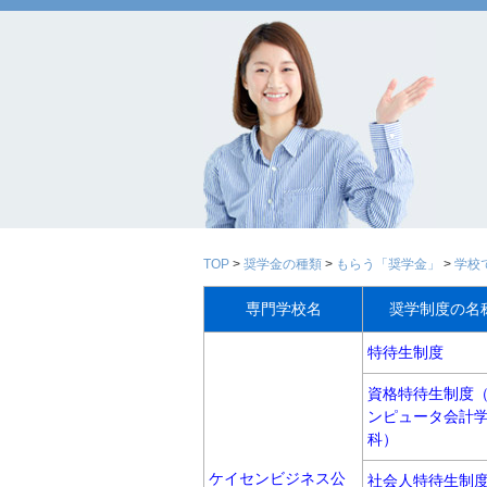
TOP
>
奨学金の種類
>
もらう「奨学金」
>
学校
専門学校名
奨学制度の名
特待生制度
資格特待生制度
ンピュータ会計
科）
ケイセンビジネス公
社会人特待生制