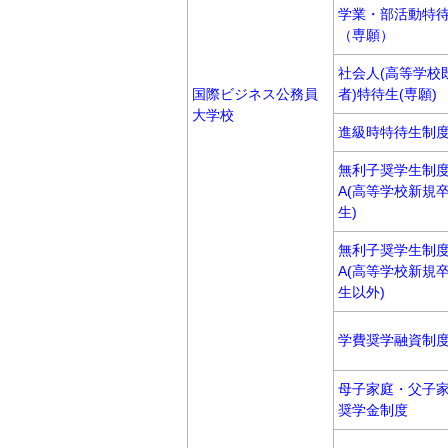
学業・部活動特
（専願）
社会人(高等学校
国際ビジネス公務員
者)特待生(専願)
大学校
進級時特待生制
無利子奨学生制
A(高等学校新規
生)
無利子奨学生制
A(高等学校新規
生以外)
学費奨学融資制度
母子家庭・父子
奨学金制度