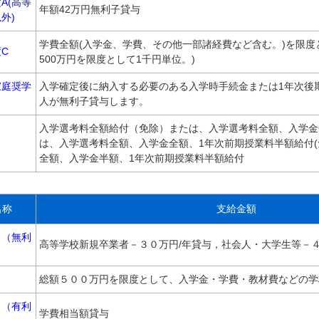
A(高等
年額42万円無利子貸与
外)
学費全額(入学金、学費、その他一部諸経費など含む。)を限度
C
500万円を限度として1千円単位。)
家庭奨学
入学確定後に納入する必要のある入学時手続金または1年次後
人が無利子貸与します。
入学選考料全額給付（免除）または、入学選考料全額、入学金
は、入学選考料全額、入学金全額、1年次前期授業料半額給付(
全額、入学金半額、1年次前期授業料半額給付
名称
支給金額
Ａ（無利
高等学校新規卒業者－３０万円/年貸与，社会人・大学生等－４
Ｂ
総額５００万円を限度として、入学金・学費・教材費などの学
Ｃ（有利
学費相当額貸与