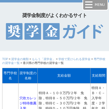
奨学金制度がよくわかるサイト
TOP
>
奨学金の種類
>
もらう「奨学金」
>
学校で受けられる奨学金
>
専門学校
の奨学金一覧
> 香川県の専門学校の奨学金一覧
専門学校
奨学制度の
支給金額
支給期間
名
名称
特待Ａ・
特待Ａ－１００万円/２年 免
Ｂ・Ｃ－
穴吹カレッ
除，特待Ｂ－５０万円/２年 免
入学年
ジ特待推薦
除，特待Ｃ－３０万円/２年 免
度・２学
入学
除，特待Ｄ－１０万円免除，特
年次，特