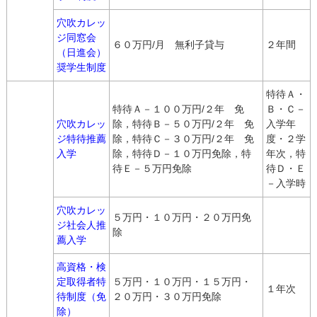
穴吹カレッ
ジ同窓会
６０万円/月 無利子貸与
２年間
（日進会）
奨学生制度
特待Ａ・
特待Ａ－１００万円/２年 免
Ｂ・Ｃ－
穴吹カレッ
除，特待Ｂ－５０万円/２年 免
入学年
ジ特待推薦
除，特待Ｃ－３０万円/２年 免
度・２学
入学
除，特待Ｄ－１０万円免除，特
年次，特
待Ｅ－５万円免除
待Ｄ・Ｅ
－入学時
穴吹カレッ
５万円・１０万円・２０万円免
ジ社会人推
除
薦入学
高資格・検
定取得者特
５万円・１０万円・１５万円・
１年次
待制度（免
２０万円・３０万円免除
除）