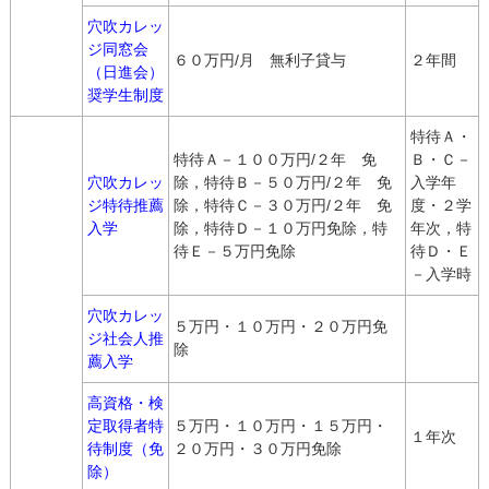
穴吹カレッ
ジ同窓会
６０万円/月 無利子貸与
２年間
（日進会）
奨学生制度
特待Ａ・
特待Ａ－１００万円/２年 免
Ｂ・Ｃ－
穴吹カレッ
除，特待Ｂ－５０万円/２年 免
入学年
ジ特待推薦
除，特待Ｃ－３０万円/２年 免
度・２学
入学
除，特待Ｄ－１０万円免除，特
年次，特
待Ｅ－５万円免除
待Ｄ・Ｅ
－入学時
穴吹カレッ
５万円・１０万円・２０万円免
ジ社会人推
除
薦入学
高資格・検
定取得者特
５万円・１０万円・１５万円・
１年次
待制度（免
２０万円・３０万円免除
除）