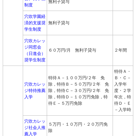
無利子貸与
制度
穴吹学園経
済的支援奨
無利子貸与
学生制度
穴吹カレッ
ジ同窓会
６０万円/月 無利子貸与
２年間
（日進会）
奨学生制度
特待Ａ・
特待Ａ－１００万円/２年 免
Ｂ・Ｃ－
穴吹カレッ
除，特待Ｂ－５０万円/２年 免
入学年
ジ特待推薦
除，特待Ｃ－３０万円/２年 免
度・２学
入学
除，特待Ｄ－１０万円免除，特
年次，特
待Ｅ－５万円免除
待Ｄ・Ｅ
－入学時
穴吹カレッ
５万円・１０万円・２０万円免
ジ社会人推
除
薦入学