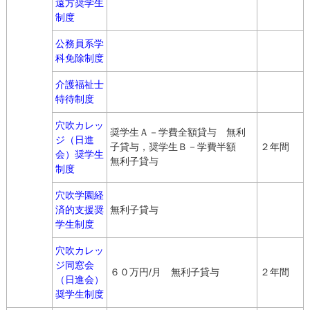
遠方奨学生
制度
公務員系学
科免除制度
介護福祉士
特待制度
穴吹カレッ
奨学生Ａ－学費全額貸与 無利
ジ（日進
子貸与，奨学生Ｂ－学費半額
２年間
会）奨学生
無利子貸与
制度
穴吹学園経
済的支援奨
無利子貸与
学生制度
穴吹カレッ
ジ同窓会
６０万円/月 無利子貸与
２年間
（日進会）
奨学生制度