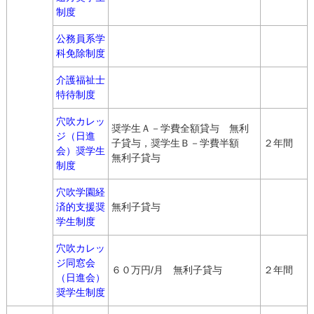
制度
公務員系学
科免除制度
介護福祉士
特待制度
穴吹カレッ
奨学生Ａ－学費全額貸与 無利
ジ（日進
子貸与，奨学生Ｂ－学費半額
２年間
会）奨学生
無利子貸与
制度
穴吹学園経
済的支援奨
無利子貸与
学生制度
穴吹カレッ
ジ同窓会
６０万円/月 無利子貸与
２年間
（日進会）
奨学生制度