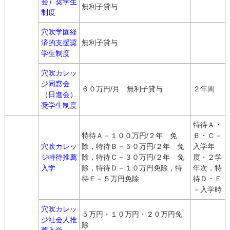
会）奨学生
無利子貸与
制度
穴吹学園経
済的支援奨
無利子貸与
学生制度
穴吹カレッ
ジ同窓会
６０万円/月 無利子貸与
２年間
（日進会）
奨学生制度
特待Ａ・
特待Ａ－１００万円/２年 免
Ｂ・Ｃ－
穴吹カレッ
除，特待Ｂ－５０万円/２年 免
入学年
ジ特待推薦
除，特待Ｃ－３０万円/２年 免
度・２学
入学
除，特待Ｄ－１０万円免除，特
年次，特
待Ｅ－５万円免除
待Ｄ・Ｅ
－入学時
穴吹カレッ
５万円・１０万円・２０万円免
ジ社会人推
除