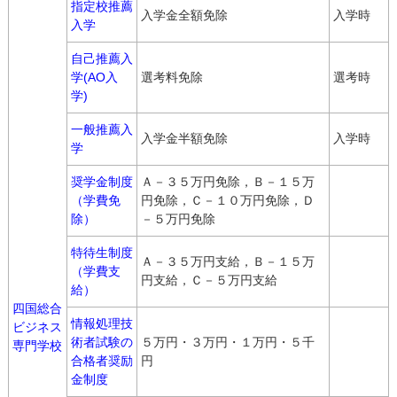
指定校推薦
入学金全額免除
入学時
入学
自己推薦入
学(AO入
選考料免除
選考時
学)
一般推薦入
入学金半額免除
入学時
学
奨学金制度
Ａ－３５万円免除，Ｂ－１５万
（学費免
円免除，Ｃ－１０万円免除，Ｄ
除）
－５万円免除
特待生制度
Ａ－３５万円支給，Ｂ－１５万
（学費支
円支給，Ｃ－５万円支給
給）
四国総合
情報処理技
ビジネス
術者試験の
５万円・３万円・１万円・５千
専門学校
合格者奨励
円
金制度