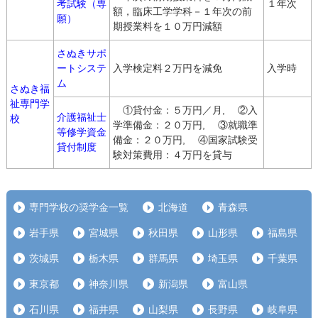
考試験（専
１年次
額，臨床工学学科－１年次の前
願）
期授業料を１０万円減額
さぬきサポ
ートシステ
入学検定料２万円を減免
入学時
ム
さぬき福
祉専門学
①貸付金：５万円／月, ②入
介護福祉士
校
学準備金：２０万円, ③就職準
等修学資金
備金：２０万円, ④国家試験受
貸付制度
験対策費用：４万円を貸与
専門学校の奨学金一覧
北海道
青森県
岩手県
宮城県
秋田県
山形県
福島県
茨城県
栃木県
群馬県
埼玉県
千葉県
東京都
神奈川県
新潟県
富山県
石川県
福井県
山梨県
長野県
岐阜県