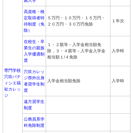
薦入学
高資格・検
定取得者特
５万円・１０万円・１５万円・
１年次
待制度（免
２０万円・３０万円免除
除）
在校生・卒
１・２親等－入学金相当額免
業生の親族
除，３・４親等－入学金入学金
入学時
入学優遇制
相当額１/４免除
度
専門学校
穴吹カレッ
穴吹パテ
ジ県外出身
入学金相当額免除
入学時
ィシエ福
者奨学生制
祉カレッ
度
ジ
遠方奨学生
制度
公務員系学
科免除制度