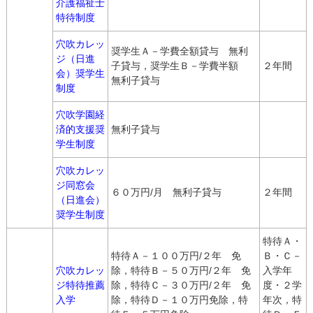
介護福祉士
特待制度
穴吹カレッ
奨学生Ａ－学費全額貸与 無利
ジ（日進
子貸与，奨学生Ｂ－学費半額
２年間
会）奨学生
無利子貸与
制度
穴吹学園経
済的支援奨
無利子貸与
学生制度
穴吹カレッ
ジ同窓会
６０万円/月 無利子貸与
２年間
（日進会）
奨学生制度
特待Ａ・
特待Ａ－１００万円/２年 免
Ｂ・Ｃ－
穴吹カレッ
除，特待Ｂ－５０万円/２年 免
入学年
ジ特待推薦
除，特待Ｃ－３０万円/２年 免
度・２学
入学
除，特待Ｄ－１０万円免除，特
年次，特