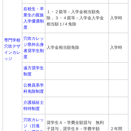
在校生・卒
１・２親等－入学金相当額免
業生の親族
除，３・４親等－入学金入学金
入学時
入学優遇制
相当額１/４免除
度
穴吹カレッ
専門学校
ジ県外出身
穴吹デザ
入学金相当額免除
入学時
者奨学生制
インカレ
度
ッジ
遠方奨学生
制度
公務員系学
科免除制度
介護福祉士
特待制度
穴吹カレッ
奨学生Ａ－学費全額貸与 無利
ジ（日進
子貸与，奨学生Ｂ－学費半額
２年間