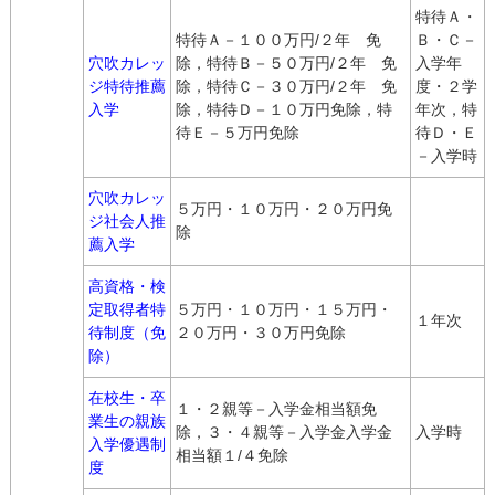
特待Ａ・
特待Ａ－１００万円/２年 免
Ｂ・Ｃ－
穴吹カレッ
除，特待Ｂ－５０万円/２年 免
入学年
ジ特待推薦
除，特待Ｃ－３０万円/２年 免
度・２学
入学
除，特待Ｄ－１０万円免除，特
年次，特
待Ｅ－５万円免除
待Ｄ・Ｅ
－入学時
穴吹カレッ
５万円・１０万円・２０万円免
ジ社会人推
除
薦入学
高資格・検
定取得者特
５万円・１０万円・１５万円・
１年次
待制度（免
２０万円・３０万円免除
除）
在校生・卒
１・２親等－入学金相当額免
業生の親族
除，３・４親等－入学金入学金
入学時
入学優遇制
相当額１/４免除
度