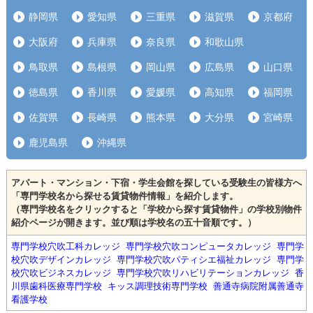
静岡県
愛知県
三重県
滋賀県
京都府
大阪府
兵庫県
奈良県
和歌山県
鳥取県
島根県
岡山県
広島県
山口県
徳島県
香川県
愛媛県
高知県
福岡県
佐賀県
長崎県
熊本県
大分県
宮崎県
鹿児島県
沖縄県
アパート・マンション・下宿・学生会館を探している受験生の皆様方へ
「専門学校名から探せる賃貸物件情報」を紹介します。
（専門学校名をクリックすると「学校から探す賃貸物件」の学校別物件
紹介ページが開きます。並び順は学校名の五十音順です。）
専門学校穴吹工科カレッジ
専門学校穴吹コンピュータカレッジ
専門学
校穴吹デザインカレッジ
専門学校穴吹パティシエ福祉カレッジ
専門学
校穴吹ビジネスカレッジ
専門学校穴吹リハビリテーションカレッジ
香
川県歯科医療専門学校
キッス調理技術専門学校
善通寺病院附属善通寺
看護学校