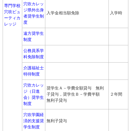
穴吹カレッ
専門学校
ジ県外出身
穴吹ビュ
入学金相当額免除
入学時
者奨学生制
ーティカ
度
レッジ
遠方奨学生
制度
公務員系学
科免除制度
介護福祉士
特待制度
穴吹カレッ
奨学生Ａ－学費全額貸与 無利
ジ（日進
子貸与，奨学生Ｂ－学費半額
２年間
会）奨学生
無利子貸与
制度
穴吹学園経
済的支援奨
無利子貸与
学生制度