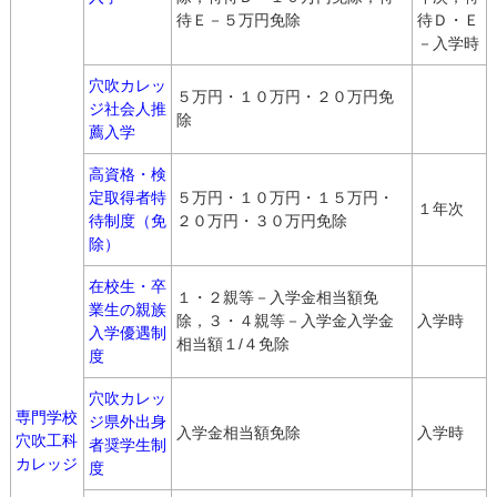
待Ｅ－５万円免除
待Ｄ・Ｅ
－入学時
穴吹カレッ
５万円・１０万円・２０万円免
ジ社会人推
除
薦入学
高資格・検
定取得者特
５万円・１０万円・１５万円・
１年次
待制度（免
２０万円・３０万円免除
除）
在校生・卒
１・２親等－入学金相当額免
業生の親族
除，３・４親等－入学金入学金
入学時
入学優遇制
相当額１/４免除
度
穴吹カレッ
専門学校
ジ県外出身
入学金相当額免除
入学時
穴吹工科
者奨学生制
カレッジ
度