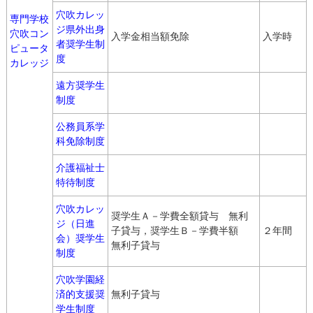
穴吹カレッ
専門学校
ジ県外出身
穴吹コン
入学金相当額免除
入学時
者奨学生制
ピュータ
度
カレッジ
遠方奨学生
制度
公務員系学
科免除制度
介護福祉士
特待制度
穴吹カレッ
奨学生Ａ－学費全額貸与 無利
ジ（日進
子貸与，奨学生Ｂ－学費半額
２年間
会）奨学生
無利子貸与
制度
穴吹学園経
済的支援奨
無利子貸与
学生制度