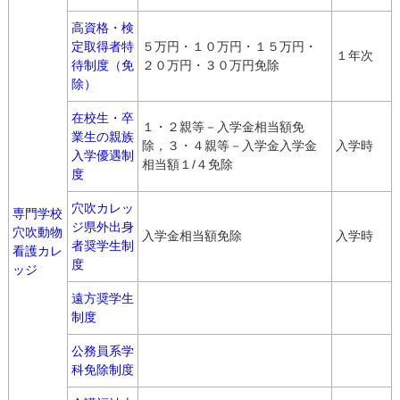
高資格・検
定取得者特
５万円・１０万円・１５万円・
１年次
待制度（免
２０万円・３０万円免除
除）
在校生・卒
１・２親等－入学金相当額免
業生の親族
除，３・４親等－入学金入学金
入学時
入学優遇制
相当額１/４免除
度
穴吹カレッ
専門学校
ジ県外出身
穴吹動物
入学金相当額免除
入学時
者奨学生制
看護カレ
度
ッジ
遠方奨学生
制度
公務員系学
科免除制度