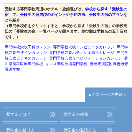
受験する専門学校周辺のホテル・旅館選びは、
学校から探す「受験生の
宿」
で。
受験生の宿選びのポイント
や
予約方法
、
受験生の宿のプラン
な
どを紹介
（専門学校名をクリックすると、学校から探す「受験生の宿」の学校周
辺の「受験生の宿」一覧ページが開きます。並び順は学校名の五十音順
です。）
専門学校穴吹工科カレッジ
専門学校穴吹コンピュータカレッジ
専門学
校穴吹デザインカレッジ
専門学校穴吹パティシエ福祉カレッジ
専門学
校穴吹ビジネスカレッジ
専門学校穴吹リハビリテーションカレッジ
香
川県歯科医療専門学校
キッス調理技術専門学校
善通寺病院附属善通寺
看護学校
▲このページの先頭へ
奨学金とは？
奨学金の種類
奨学金の借り方
奨学金の返済方法