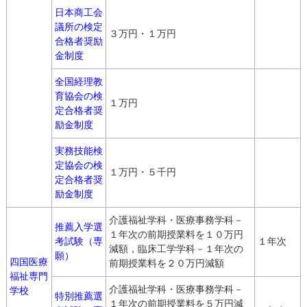
日本商工会
議所の検定
３万円・１万円
合格者奨励
金制度
全国経理教
育協会の検
１万円
定合格者奨
励金制度
実務技能検
定協会の検
１万円・５千円
定合格者奨
励金制度
介護福祉学科・医療事務学科－
推薦入学選
１年次の前期授業料を１０万円
考試験（専
１年次
減額，臨床工学学科－１年次の
願）
四国医療
前期授業料を２０万円減額
福祉専門
介護福祉学科・医療事務学科－
学校
特別推薦選
１年次の前期授業料を５万円減