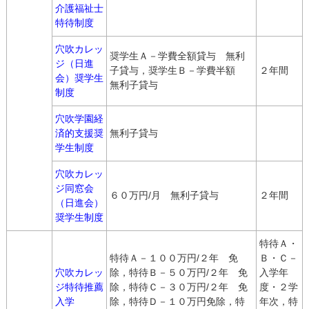
介護福祉士
特待制度
穴吹カレッ
奨学生Ａ－学費全額貸与 無利
ジ（日進
子貸与，奨学生Ｂ－学費半額
２年間
会）奨学生
無利子貸与
制度
穴吹学園経
済的支援奨
無利子貸与
学生制度
穴吹カレッ
ジ同窓会
６０万円/月 無利子貸与
２年間
（日進会）
奨学生制度
特待Ａ・
特待Ａ－１００万円/２年 免
Ｂ・Ｃ－
穴吹カレッ
除，特待Ｂ－５０万円/２年 免
入学年
ジ特待推薦
除，特待Ｃ－３０万円/２年 免
度・２学
入学
除，特待Ｄ－１０万円免除，特
年次，特