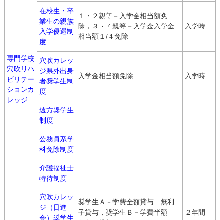
在校生・卒
１・２親等－入学金相当額免
業生の親族
除，３・４親等－入学金入学金
入学時
入学優遇制
相当額１/４免除
度
専門学校
穴吹カレッ
穴吹リハ
ジ県外出身
入学金相当額免除
入学時
ビリテー
者奨学生制
ションカ
度
レッジ
遠方奨学生
制度
公務員系学
科免除制度
介護福祉士
特待制度
穴吹カレッ
奨学生Ａ－学費全額貸与 無利
ジ（日進
子貸与，奨学生Ｂ－学費半額
２年間
会）奨学生