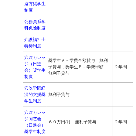
遠方奨学生
制度
公務員系学
科免除制度
介護福祉士
特待制度
穴吹カレッ
奨学生Ａ－学費全額貸与 無利
ジ（日進
子貸与，奨学生Ｂ－学費半額
２年間
会）奨学生
無利子貸与
制度
穴吹学園経
済的支援奨
無利子貸与
学生制度
穴吹カレッ
ジ同窓会
６０万円/月 無利子貸与
２年間
（日進会）
奨学生制度