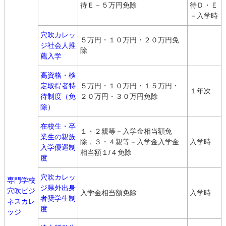
待Ｅ－５万円免除
待Ｄ・Ｅ
－入学時
穴吹カレッ
５万円・１０万円・２０万円免
ジ社会人推
除
薦入学
高資格・検
定取得者特
５万円・１０万円・１５万円・
１年次
待制度（免
２０万円・３０万円免除
除）
在校生・卒
１・２親等－入学金相当額免
業生の親族
除，３・４親等－入学金入学金
入学時
入学優遇制
相当額１/４免除
度
穴吹カレッ
専門学校
ジ県外出身
穴吹ビジ
入学金相当額免除
入学時
者奨学生制
ネスカレ
度
ッジ