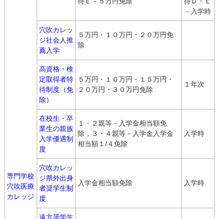
待Ｅ－５万円免除
待Ｄ・Ｅ
－入学時
穴吹カレッ
５万円・１０万円・２０万円免
ジ社会人推
除
薦入学
高資格・検
定取得者特
５万円・１０万円・１５万円・
１年次
待制度（免
２０万円・３０万円免除
除）
在校生・卒
１・２親等－入学金相当額免
業生の親族
除，３・４親等－入学金入学金
入学時
入学優遇制
相当額１/４免除
度
穴吹カレッ
専門学校
ジ県外出身
入学金相当額免除
入学時
穴吹医療
者奨学生制
カレッジ
度
遠方奨学生