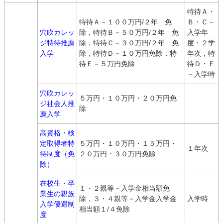
特待Ａ・
特待Ａ－１００万円/２年 免
Ｂ・Ｃ－
穴吹カレッ
除，特待Ｂ－５０万円/２年 免
入学年
ジ特待推薦
除，特待Ｃ－３０万円/２年 免
度・２学
入学
除，特待Ｄ－１０万円免除，特
年次，特
待Ｅ－５万円免除
待Ｄ・Ｅ
－入学時
穴吹カレッ
５万円・１０万円・２０万円免
ジ社会人推
除
薦入学
高資格・検
定取得者特
５万円・１０万円・１５万円・
１年次
待制度（免
２０万円・３０万円免除
除）
在校生・卒
１・２親等－入学金相当額免
業生の親族
除，３・４親等－入学金入学金
入学時
入学優遇制
相当額１/４免除
度