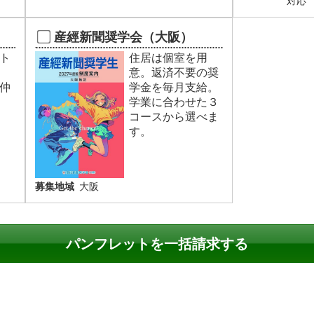
対応
産經新聞奨学会（大阪）
ト
住居は個室を用
意。返済不要の奨
仲
学金を毎月支給。
学業に合わせた３
コースから選べま
す。
募集地域
大阪