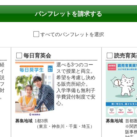
すべてのパンフレットを選択
毎日育英会
読売育英
経
選べる3つのコー
イ
スで授業と両立。
説
希望を考慮し決め
フ
る販売所紹介。
対
入学準備も無利子
。
学費貸付制度で安
心。
募集地域
1都3県
募集地域
首都
（東京・神奈川・千葉・埼玉）
※関
阪事