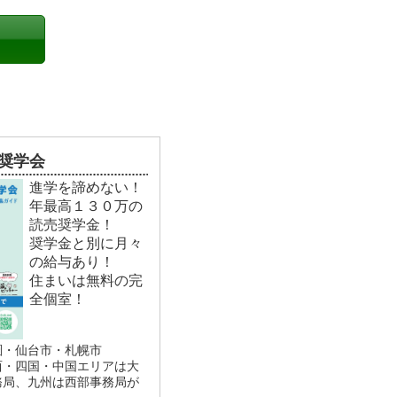
奨学会
進学を諦めない！
年最高１３０万の
読売奨学金！
奨学金と別に月々
の給与あり！
住まいは無料の完
全個室！
圏・仙台市・札幌市
西・四国・中国エリアは大
務局、九州は西部事務局が