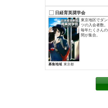
日経育英奨学会
東京地区でダン
ツの入会者数。
毎年たくさんの
間が集合。
募集地域
東京都