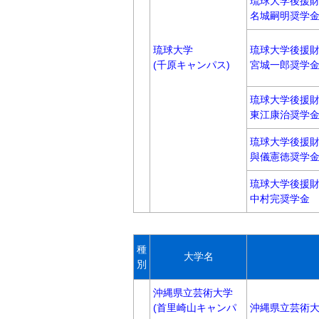
琉球大学後援
名城嗣明奨学
琉球大学
琉球大学後援
(千原キャンパス)
宮城一郎奨学
琉球大学後援
東江康治奨学
琉球大学後援
與儀憲徳奨学
琉球大学後援
中村完奨学金
種
大学名
別
沖縄県立芸術大学
(首里崎山キャンパ
沖縄県立芸術