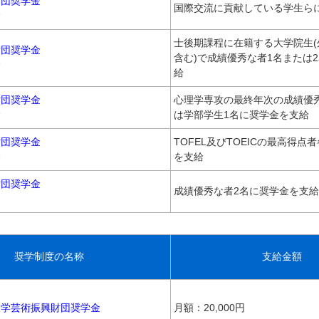
財団奨学金
国際交流に貢献している学生ら
金
士後期課程に在籍する大学院生(
財団奨学金
含む)で成績優秀な者1名または
金
給
財団奨学金
心理学専攻の最終年次の成績優
金
は学部学生1名に奨学金を支給
財団奨学金
TOFEL及びTOEICの最高得点
金
を支給
財団奨学金
成績優秀な者2名に奨学金を支給
奨学制度の名称
支給金額
大学芸術振興財団奨学金
月額：20,000円