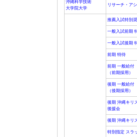
沖縄科学技術
リサーチ・ア
大学院大学
推薦入試特別
一般入試前期 
一般入試後期 
前期 特待
前期 一般給付
（前期採用）
後期 一般給付
（後期採用）
後期 沖縄キリ
後援会
後期 沖縄キリ
特別指定 スラ