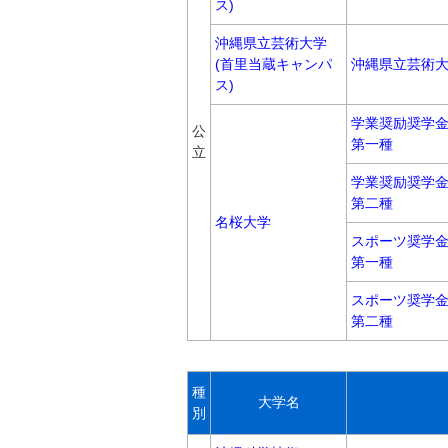
ス)
沖縄県立芸術大学
(首里当蔵キャンパ
沖縄県立芸術
ス)
学業奨励奨学
公
第一種
立
学業奨励奨学
第二種
名桜大学
スポーツ奨学
第一種
スポーツ奨学
第二種
種
大学名
別