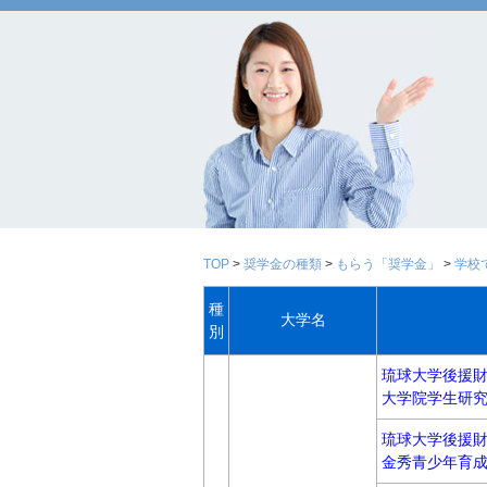
TOP
>
奨学金の種類
>
もらう「奨学金」
>
学校
種
大学名
別
琉球大学後援
大学院学生研
琉球大学後援
金秀青少年育