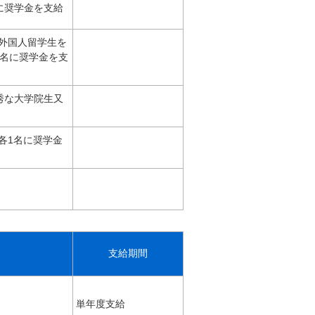
に奨学金を支給
外国人留学生を
2名に奨学金を支
秀な大学院生又
者各1名に奨学金
支給期間
単年度支給