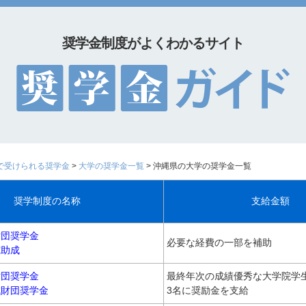
奨学金制度がよくわかるサイト
で受けられる奨学金
>
大学の奨学金一覧
> 沖縄県の大学の奨学金一覧
奨学制度の名称
支給金額
財団奨学金
必要な経費の一部を補助
究助成
財団奨学金
最終年次の成績優秀な大学院学
成財団奨学金
3名に奨励金を支給