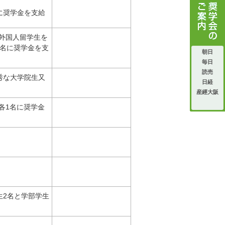
に奨学金を支給
外国人留学生を
2名に奨学金を支
朝日
毎日
読売
秀な大学院生又
日経
産經大阪
者各1名に奨学金
生2名と学部学生