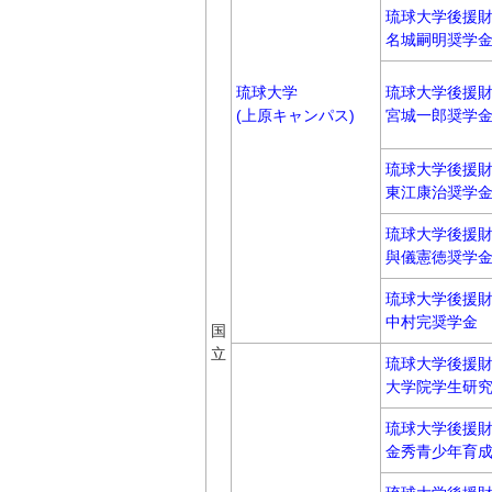
琉球大学後援
名城嗣明奨学
琉球大学
琉球大学後援
(上原キャンパス)
宮城一郎奨学
琉球大学後援
東江康治奨学
琉球大学後援
與儀憲徳奨学
琉球大学後援
中村完奨学金
国
立
琉球大学後援
大学院学生研
琉球大学後援
金秀青少年育