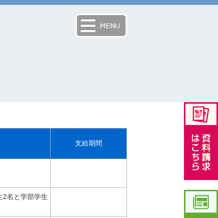
支給期間
生2名と学部学生