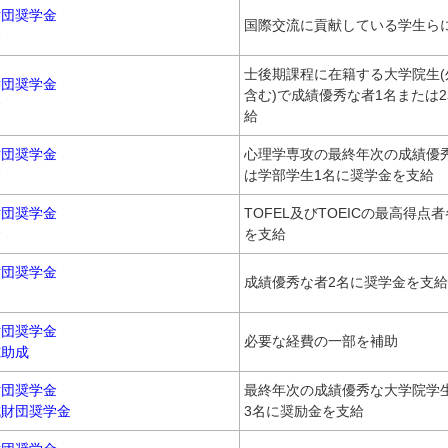
財団奨学金
国際交流に貢献している学生ら
金
士後期課程に在籍する大学院生(
財団奨学金
含む)で成績優秀な者1名または
金
給
財団奨学金
心理学専攻の最終年次の成績優
金
は学部学生1名に奨学金を支給
財団奨学金
TOFEL及びTOEICの最高得点
金
を支給
財団奨学金
成績優秀な者2名に奨学金を支給
財団奨学金
必要な経費の一部を補助
究助成
財団奨学金
最終年次の成績優秀な大学院学
成財団奨学金
3名に奨励金を支給