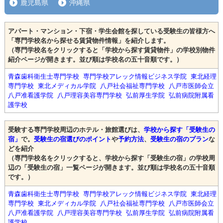
鹿児島県
沖縄県
アパート・マンション・下宿・学生会館を探している受験生の皆様方へ
「専門学校名から探せる賃貸物件情報」を紹介します。
（専門学校名をクリックすると「学校から探す賃貸物件」の学校別物件
紹介ページが開きます。並び順は学校名の五十音順です。）
青森歯科衛生士専門学校
専門学校アレック情報ビジネス学院
東北経理
専門学校
東北メディカル学院
八戸社会福祉専門学校
八戸市医師会立
八戸准看護学院
八戸理容美容専門学校
弘前厚生学院
弘前病院附属看
護学校
受験する専門学校周辺のホテル・旅館選びは、
学校から探す「受験生の
宿」
で。
受験生の宿選びのポイント
や
予約方法
、
受験生の宿のプラン
な
どを紹介
（専門学校名をクリックすると、学校から探す「受験生の宿」の学校周
辺の「受験生の宿」一覧ページが開きます。並び順は学校名の五十音順
です。）
青森歯科衛生士専門学校
専門学校アレック情報ビジネス学院
東北経理
専門学校
東北メディカル学院
八戸社会福祉専門学校
八戸市医師会立
八戸准看護学院
八戸理容美容専門学校
弘前厚生学院
弘前病院附属看
護学校