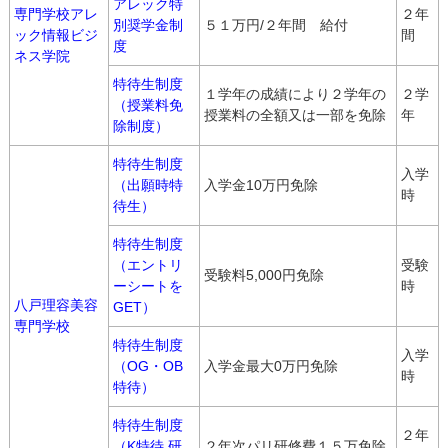
アレック特
専門学校アレ
２年
別奨学金制
５１万円/２年間 給付
ック情報ビジ
間
度
ネス学院
特待生制度
１学年の成績により２学年の
２学
（授業料免
授業料の全額又は一部を免除
年
除制度）
特待生制度
入学
（出願時特
入学金10万円免除
時
待生）
特待生制度
（エントリ
受験
受験料5,000円免除
ーシートを
時
八戸理容美容
GET）
専門学校
特待生制度
入学
（OG・OB
入学金最大0万円免除
時
特待）
特待生制度
２年
（K特待 研
２年次パリ研修費１５万免除