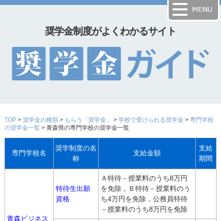
奨学金制度がよくわかるサイト
TOP
>
奨学金の種類
>
もらう「奨学金」
>
学校で受けられる奨学金
>
専門学校
の奨学金一覧
> 青森県の専門学校の奨学金一覧
奨学制度の名
支給
専門学校名
支給金額
称
期間
Ａ特待－授業料のうち8万円
特待生出願
を免除，Ｂ特待－授業料のう
資格
ち4万円を免除，公務員特待
－授業料のうち8万円を免除
青森ビジネス