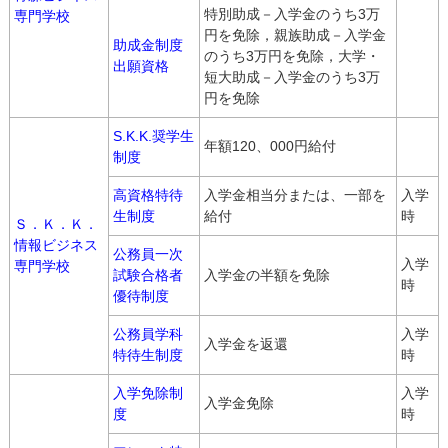
特別助成－入学金のうち3万
専門学校
円を免除，親族助成－入学金
助成金制度
のうち3万円を免除，大学・
出願資格
短大助成－入学金のうち3万
円を免除
S.K.K.奨学生
年額120、000円給付
制度
高資格特待
入学金相当分または、一部を
入学
生制度
給付
時
Ｓ．Ｋ．Ｋ．
情報ビジネス
公務員一次
入学
専門学校
試験合格者
入学金の半額を免除
時
優待制度
公務員学科
入学
入学金を返還
特待生制度
時
入学免除制
入学
入学金免除
度
時