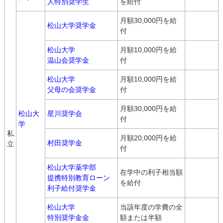
人特別奨学生
を給付
月額30,000円を給
松山大学奨学金
付
松山大学
月額10,000円を給
温山会奨学金
付
松山大学
月額10,000円を給
父母の会奨学金
付
月額30,000円を給
松山大
星川奨学会
付
学
私
月額20,000円を給
村田奨学金
立
付
松山大学薬学部
在学中の利子相当額
提携特別教育ローン
を給付
利子給付奨学金
松山大学
当該年度の学費の全
特別奨学金金
額または半額