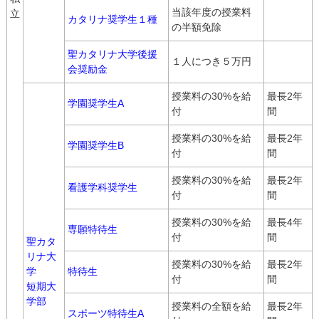
当該年度の授業料
立
カタリナ奨学生１種
の半額免除
聖カタリナ大学後援
１人につき５万円
会奨励金
授業料の30%を給
最長2年
学園奨学生A
付
間
授業料の30%を給
最長2年
学園奨学生B
付
間
授業料の30%を給
最長2年
看護学科奨学生
付
間
授業料の30%を給
最長4年
専願特待生
付
間
聖カタ
リナ大
授業料の30%を給
最長2年
学
特待生
付
間
短期大
学部
授業料の全額を給
最長2年
スポーツ特待生A