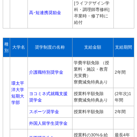
[ライフデザイン学
科・調理師専修科]
高･短連携奨励金
卒業時・修了時に
給付
種
大学名
奨学制度の名称
支給金額
支給期間
別
学費半額免除 （授
業料・施設・教育
介護職特別奨学金
2年間
充実費）
寮費減免特典あり
環太平
洋大学
ヨコミネ式就職支援
授業料半額免除
(2年次)1
短期大
奨学金
寮費減免特典あり
年間
学部
スポーツ奨学金
授業料半額免除
2年間
外国人留学生奨学金
授業料の30%を給
最長4年