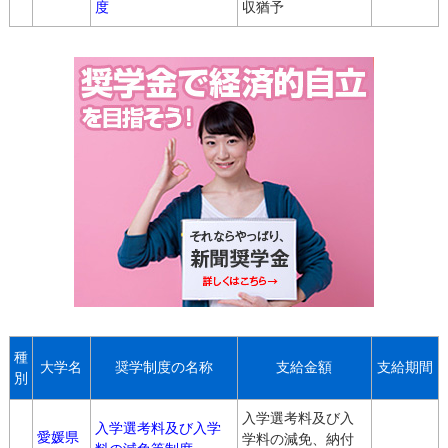
度
収猶予
種
大学名
奨学制度の名称
支給金額
支給期間
別
入学選考料及び入
入学選考料及び入学
愛媛県
学料の減免、納付