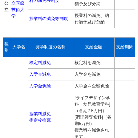
料の減免等制度
公
立医療
猶予及び分納
立
技術大
授業料の減免、納
学
授業料の減免等制度
付猶予及び分納
種
大学名
奨学制度の名称
支給金額
支給期間
別
検定料減免
検定料を減免
入学金減免
入学金を減免
入学金免除
入学金を全額免除
[ライフデザイン学
科・幼児教育学科]
（各期2.5万円）
授業料減免
[調理師専修科]（各
指定校推薦
期5万円）
授業料を減免され
ます。