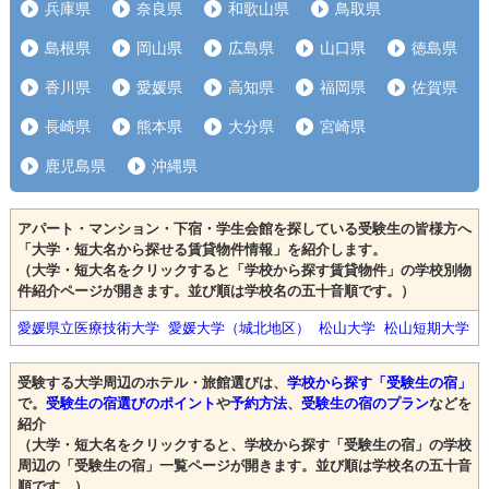
兵庫県
奈良県
和歌山県
鳥取県
島根県
岡山県
広島県
山口県
徳島県
香川県
愛媛県
高知県
福岡県
佐賀県
長崎県
熊本県
大分県
宮崎県
鹿児島県
沖縄県
アパート・マンション・下宿・学生会館を探している受験生の皆様方へ
「大学・短大名から探せる賃貸物件情報」を紹介します。
（大学・短大名をクリックすると「学校から探す賃貸物件」の学校別物
件紹介ページが開きます。並び順は学校名の五十音順です。）
愛媛県立医療技術大学
愛媛大学（城北地区）
松山大学
松山短期大学
受験する大学周辺のホテル・旅館選びは、
学校から探す「受験生の宿」
で。
受験生の宿選びのポイント
や
予約方法
、
受験生の宿のプラン
などを
紹介
（大学・短大名をクリックすると、学校から探す「受験生の宿」の学校
周辺の「受験生の宿」一覧ページが開きます。並び順は学校名の五十音
順です。）