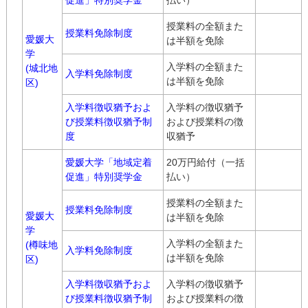
促進」特別奨学金
払い）
授業料の全額また
授業料免除制度
愛媛大
は半額を免除
学
入学料の全額また
(城北地
入学料免除制度
は半額を免除
区)
入学料徴収猶予およ
入学料の徴収猶予
び授業料徴収猶予制
および授業料の徴
度
収猶予
愛媛大学「地域定着
20万円給付（一括
促進」特別奨学金
払い）
授業料の全額また
授業料免除制度
愛媛大
は半額を免除
学
入学料の全額また
(樽味地
入学料免除制度
は半額を免除
区)
入学料徴収猶予およ
入学料の徴収猶予
び授業料徴収猶予制
および授業料の徴