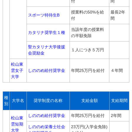
付
間
授業料の50%を給
最長2年
スポーツ特待生B
付
間
当該年度の授業料
カタリナ奨学生１種
の半額免除
聖カタリナ大学後援
１人につき５万円
会奨励金
松山東
雲女子
しののめ給付奨学金
年間25万円を給付
４年間
大学
種
大学名
奨学制度の名称
支給金額
支給期間
別
しののめ給付奨学金
年間25万円を給付
2年間
松山東
雲短期
しののめ栄養士社会
23万円(入学金免除)
大学