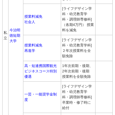
[ライフデザイン学
科・幼児教育学
授業料減免
科・調理師専修科]
社会人
（各期4万円） 授業
今治明
料を減免
私
徳短期
立
[ライフデザイン学
大学
授業料減免
科・幼児教育学科]
再進学
２年次授業料を全
額免除
高・短連携国際観光
1年次前期・後期、
ビジネスコース特別
2年次前期・後期
優遇
授業料を全額免除
[ライフデザイン学
科・幼児教育学
一芸・一能奨学金制
科・調理師専修科]
度
卒業時・修了時に
給付