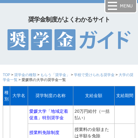
奨学金制度がよくわかるサイト
TOP
>
奨学金の種類
>
もらう「奨学金」
>
学校で受けられる奨学金
>
大学の奨
学金一覧
> 愛媛県の大学の奨学金一覧
種
大学名
奨学制度の名称
支給金額
支給期間
別
愛媛大学「地域定着
20万円給付（一括
促進」特別奨学金
払い）
授業料の全額また
授業料免除制度
は半額を免除