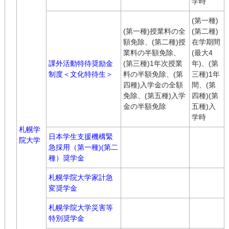
学時
(第一種)
(第一種)授業料の全
(第二種)
額免除、(第二種)授
在学期間
業料の半額免除、
(最大4
課外活動特待奨励金
(第三種)1年次授業
年)、(第
制度＜文化特待生＞
料の半額免除、(第
三種)1年
四種)入学金の全額
間、(第
免除、(第五種)入学
四種)(第
金の半額免除
五種)入
学時
札幌学
日本学生支援機構緊
院大学
急採用（第一種)(第二
種）奨学金
札幌学院大学家計急
変奨学金
札幌学院大学災害等
特別奨学金