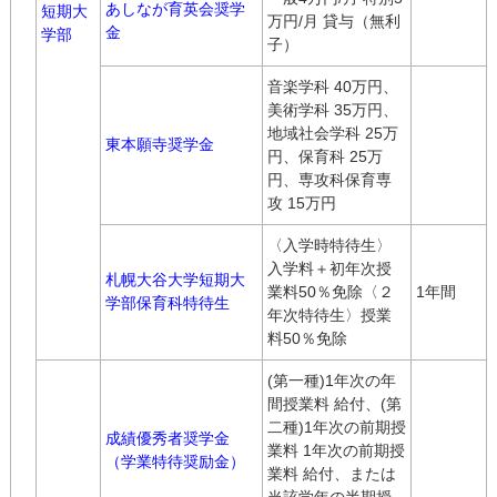
あしなが育英会奨学
短期大
万円/月 貸与（無利
金
学部
子）
音楽学科 40万円、
美術学科 35万円、
地域社会学科 25万
東本願寺奨学金
円、保育科 25万
円、専攻科保育専
攻 15万円
〈入学時特待生〉
入学料＋初年次授
札幌大谷大学短期大
業料50％免除〈２
1年間
学部保育科特待生
年次特待生〉授業
料50％免除
(第一種)1年次の年
間授業料 給付、(第
二種)1年次の前期授
成績優秀者奨学金
業料 1年次の前期授
（学業特待奨励金）
業料 給付、または