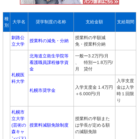
種
大学名
奨学制度の名称
支給金額
支給期間
別
釧路公
授業料の半額減
授業料の減免・分納
立大学
免・授業料分納
北海道立衛生学院等
一般ー3.2万円/月
看護職員課程修学資
、 特別ー1.8万円/
金
月 貸付
札幌医
入学支度
科大学
入学支度金 1.4万円
金は入学
札幌市奨学金
＋6.000円/月
時１回限
り
札幌市
立大学
授業料の半額また
(芸術の
授業料減額免除制度
は学長が定める額
森キャ
の減額免除
ンパス)