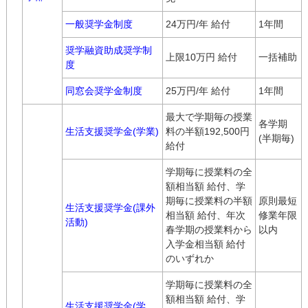
一般奨学金制度
24万円/年 給付
1年間
奨学融資助成奨学制
上限10万円 給付
一括補助
度
同窓会奨学金制度
25万円/年 給付
1年間
最大で学期毎の授業
各学期
生活支援奨学金(学業)
料の半額192,500円
(半期毎)
給付
学期毎に授業料の全
額相当額 給付、学
期毎に授業料の半額
原則最短
生活支援奨学金(課外
相当額 給付、年次
修業年限
活動)
春学期の授業料から
以内
入学金相当額 給付
のいずれか
学期毎に授業料の全
額相当額 給付、学
生活支援奨学金(学