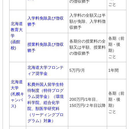
の徴収猶予
ごと
入学料の全額又は半
入学料免除及び徴収
額が免除、入学料徴
北海道
猶予
収猶予
教育大
学
各期（前
各期分の授業料の全
(函館
授業料免除及び徴収
期・後
額又は半額、授業料
校)
猶予
期）
の徴収猶予
ごと
北海道大学フロンテ
5万円/月
1年間
ィア奨学金
北海道
私費外国人留学生特
大学
待制度（特待プログ
各期（前
(札幌キ
ラム奨学金）（環境
200万円/1年目、
期・後
ャンパ
科学院、総合化学
150万円/２年目以降
期）
ス)
院、獣医学研究科
ごと
（リーディングプロ
グラム）対象）