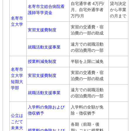
自宅通学者 4万円/
貸与決定
名寄市立総合病院看
月、自宅外通学者
から卒業
護師等学資金
万円/月
の月まで
名寄市
立大学
実習の交通費・宿
実習支援費制度
泊費の一部の助成
遠方での就職活動
就職活動支援事業
の宿泊費用の一部
授業料減免制度
半額を上限に減免
名寄市
実習の交通費・宿
立大学
実習支援費制度
泊費の一部の助成
短期大
学部
遠方での就職活動
就職活動支援事業
の宿泊費用の一部
入学料の免除および
入学料の全額が免
徴収猶予
除・徴収猶予
公立は
こだて
各期（前期・後
未来大
授業料の免除および
期）ごとに授業料