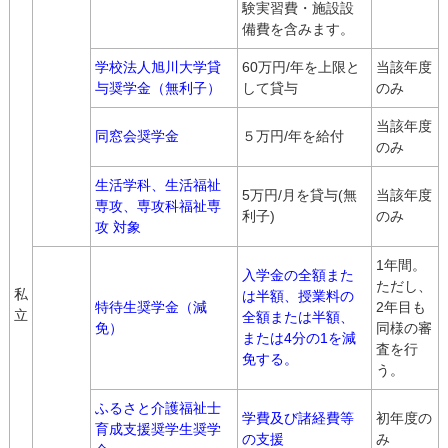
験実習費・施設設
備費を含みます。
学校法人旭川大学貸
60万円/年を上限と
当該年度
与奨学金（無利子）
して貸与
のみ
当該年度
同窓会奨学金
５万円/年を給付
のみ
生活学科、生活福祉
5万円/月を貸与(無
当該年度
専攻、専攻科福祉専
利子)
のみ
攻 対象
1年間。
入学金の全額また
ただし、
私
は半額、授業料の
特待生奨学金（減
2年目も
立
全額または半額、
免）
同様の審
または4分の1を減
査を行
免する。
う。
ふるさと介護福祉士
学費及び諸経費等
初年度の
育成支援奨学生奨学
の支援
み