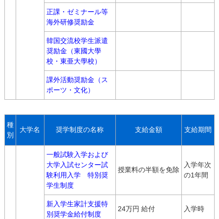
正課・ゼミナール等
海外研修奨励金
韓国交流校学生派遣
奨励金（東國大學
校・東亜大學校）
課外活動奨励金（ス
ポーツ・文化）
種
大学名
奨学制度の名称
支給金額
支給期間
別
一般試験入学および
大学入試センター試
入学年次
授業料の半額を免除
験利用入学 特別奨
の1年間
学生制度
新入学生家計支援特
24万円 給付
入学時
別奨学金給付制度