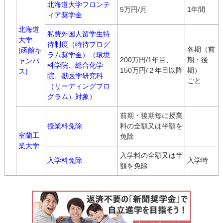
北海道大学フロンテ
5万円/月
1年間
ィア奨学金
北海道
私費外国人留学生特
大学
待制度（特待プログ
各期（前
(函館キ
ラム奨学金）（環境
200万円/1年目、
期・後
ャンパ
科学院、総合化学
150万円/２年目以降
期）
ス)
院、獣医学研究科
ごと
（リーディングプロ
グラム）対象）
前期・後期毎に授業
授業料免除
料の全額又は半額を
室蘭工
免除
業大学
入学料の全額又は半
入学料免除
入学時
額を免除