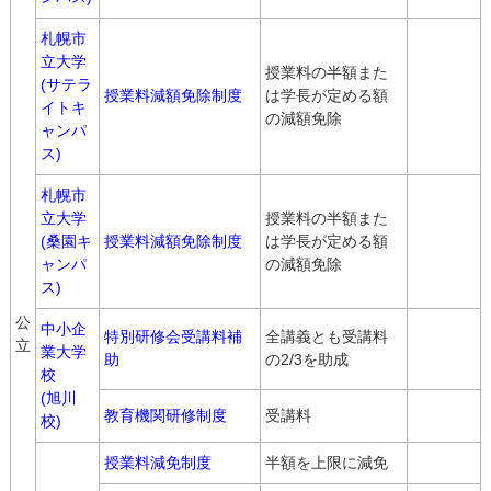
札幌市
立大学
授業料の半額また
(サテラ
授業料減額免除制度
は学長が定める額
イトキ
の減額免除
ャンパ
ス)
札幌市
立大学
授業料の半額また
(桑園キ
授業料減額免除制度
は学長が定める額
ャンパ
の減額免除
ス)
公
中小企
特別研修会受講料補
全講義とも受講料
立
業大学
助
の2/3を助成
校
(旭川
教育機関研修制度
受講料
校)
授業料減免制度
半額を上限に減免