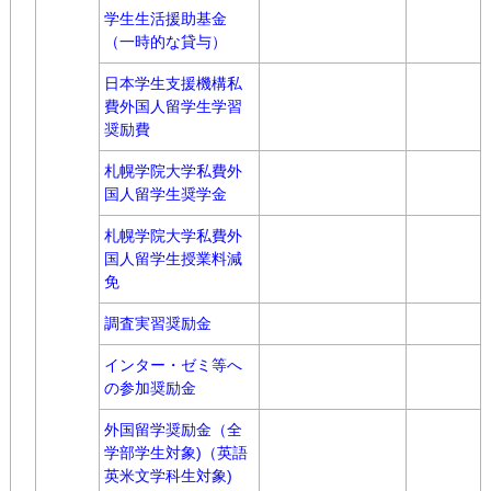
学生生活援助基金
（一時的な貸与）
日本学生支援機構私
費外国人留学生学習
奨励費
札幌学院大学私費外
国人留学生奨学金
札幌学院大学私費外
国人留学生授業料減
免
調査実習奨励金
インター・ゼミ等へ
の参加奨励金
外国留学奨励金（全
学部学生対象)（英語
英米文学科生対象)